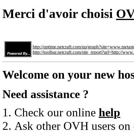
Merci d'avoir choisi
O
http://uptime.netcraft.com/up/graph?site=www.metas
http://toolbar.netcraft.com/site_report?url=http://ww
Welcome on your new hos
Need assistance ?
Check our online
help
Ask other OVH users on